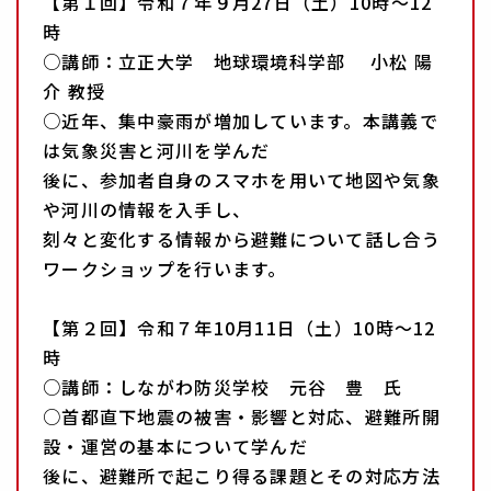
【第１回】令和７年９月27日（土）10時～12
時
○講師：立正大学 地球環境科学部 小松 陽
介 教授
○近年、集中豪雨が増加しています。本講義で
は気象災害と河川を学んだ
後に、参加者自身のスマホを用いて地図や気象
や河川の情報を入手し、
刻々と変化する情報から避難について話し合う
ワークショップを行います。
【第２回】令和７年10月11日（土）10時～12
時
○講師：しながわ防災学校 元谷 豊 氏
○首都直下地震の被害・影響と対応、避難所開
設・運営の基本について学んだ
後に、避難所で起こり得る課題とその対応方法