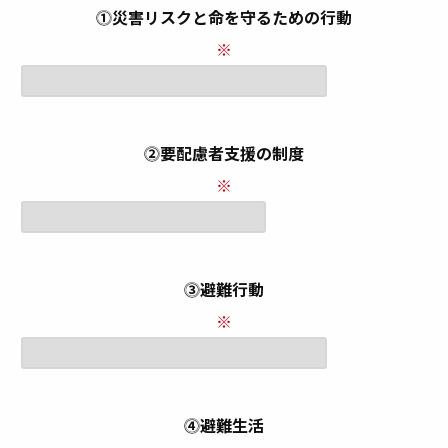
⓵災害リスクと命を守るための行動
※
⓶要配慮者支援の制度
※
⓷避難行動
※
⓸避難生活