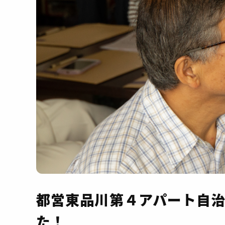
都営東品川第４アパート自
た！